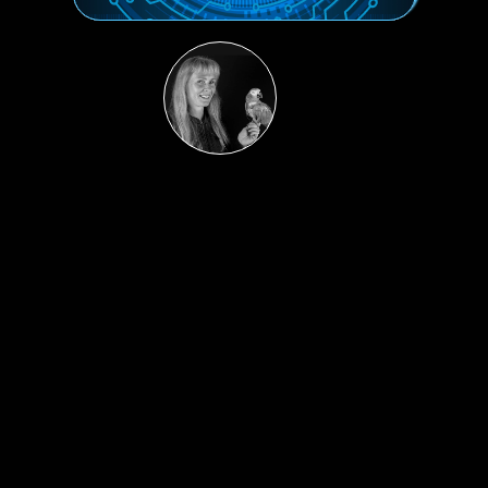
Autor
Diana Bohr
Clean Core ist das Ziel – aber was ist der Weg?
Wie weit hat sich das eigene System tatsächlich 
vom Standard entfernt?