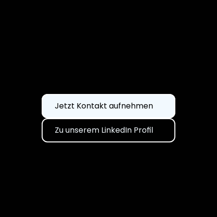
Clean Core braucht mehr als eine Strategie:
Interesse an einer verlässlichen Faktenbasis? 
Jetzt Kontakt aufnehmen
Nehmen Sie jetzt Kontakt mit uns auf!
Zu unserem LinkedIn Profil