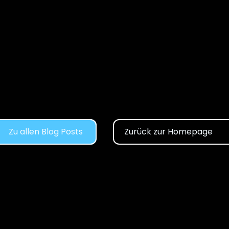
12. August 2023
Benchmarking in SAP: Wie 
gut ist Ihr Unternehmen 
wirklich?
Zu allen Blog Posts
Zurück zur Homepage