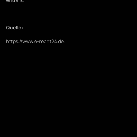
entfällt.
Quelle:
https://www.e-recht24.de
.
Navigator
Home
Analysen
Methodik
Kunden
Partner