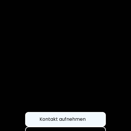
Decision Intelligence 
Layer
Klarsicht statt Blindflug.
Kontakt aufnehmen