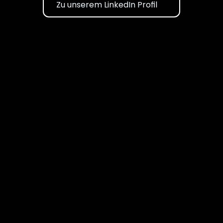
Zu unserem LinkedIn Profil
8. April 2022
Schnell-Check SAP-