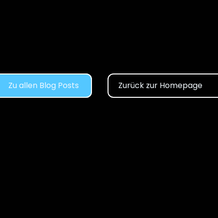
Benchmarking in SAP: Wie 
gut ist Ihr Unternehmen 
wirklich?
Zu allen Blog Posts
Zurück zur Homepage
Sprechen Sie uns an.
Buchen Sie hier 