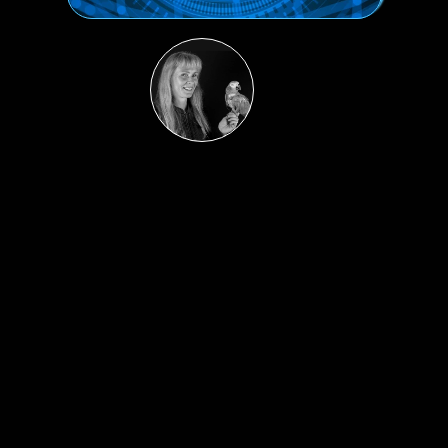
Autor
Diana Bohr
zu viele, zu komplex, zu undurchsichtig.
2.000 analysierten 